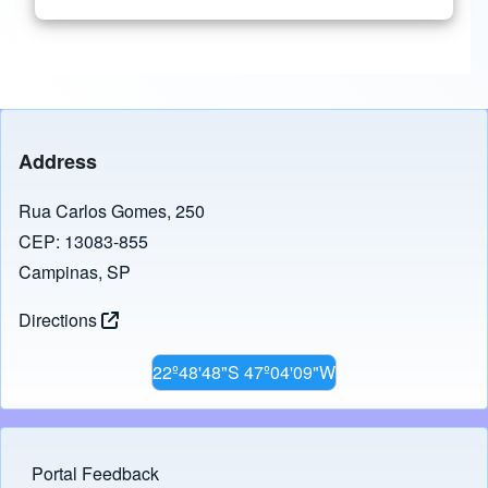
Address
Rua Carlos Gomes, 250
CEP: 13083-855
Campinas, SP
Directions
22º48'48"S 47º04'09"W
Portal Feedback
Footer menu