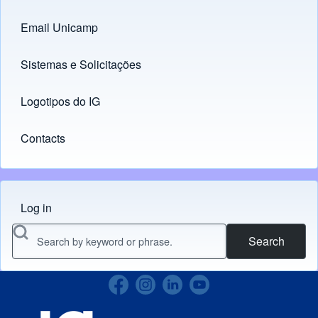
Email Unicamp
(opens in new tab)
Links
Sistemas e Solicitações
(opens in new tab)
Logotipos do IG
(opens in new tab)
Contacts
Log in
Menu do usuário
Search