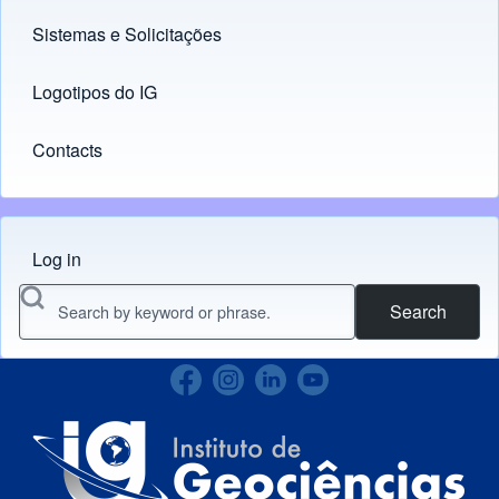
Sistemas e Solicitações
(opens in new tab)
Logotipos do IG
(opens in new tab)
Contacts
Log in
Menu do usuário
Search