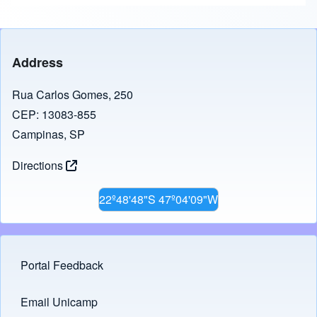
Address
Rua Carlos Gomes, 250
CEP: 13083-855
Campinas, SP
Directions
22º48'48"S 47º04'09"W
Portal Feedback
Footer menu
Email Unicamp
(opens in new tab)
Links