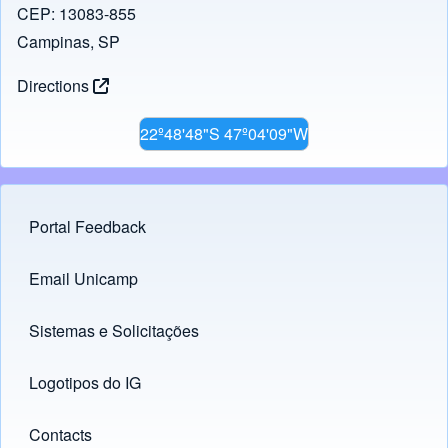
CEP: 13083-855
Campinas, SP
Directions
22º48'48"S 47º04'09"W
Portal Feedback
Footer menu
Email Unicamp
(opens in new tab)
Links
Sistemas e Solicitações
(opens in new tab)
Logotipos do IG
(opens in new tab)
Contacts