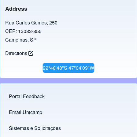
b
d
Address
o
o
o
n
Rua Carlos Gomes, 250
CEP: 13083-855
k
Campinas, SP
Directions
22º48'48"S 47º04'09"W
Portal Feedback
Footer menu
Email Unicamp
(opens in new tab)
Links
Sistemas e Solicitações
(opens in new tab)