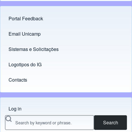
Portal Feedback
Footer menu
Email Unicamp
(opens in new tab)
Links
Sistemas e Solicitações
(opens in new tab)
Logotipos do IG
(opens in new tab)
Contacts
Log in
Menu do usuário
Search