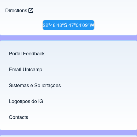
Directions
22º48'48"S 47º04'09"W
Portal Feedback
Footer menu
Email Unicamp
(opens in new tab)
Links
Sistemas e Solicitações
(opens in new tab)
Logotipos do IG
(opens in new tab)
Contacts