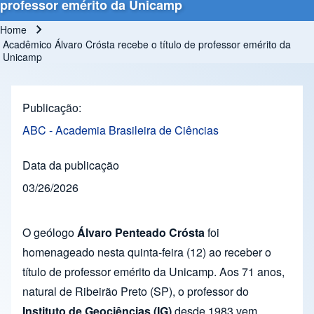
professor emérito da Unicamp
Home
Breadcrumb
Acadêmico Álvaro Crósta recebe o título de professor emérito da
Unicamp
Publicação
ABC - Academia Brasileira de Ciências
Data da publicação
03/26/2026
O geólogo
Álvaro Penteado Crósta
foi
homenageado nesta quinta-feira (12) ao receber o
título de professor emérito da Unicamp. Aos 71 anos,
natural de Ribeirão Preto (SP), o professor do
Instituto de Geociências (IG)
desde 1983 vem