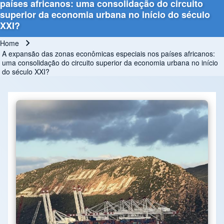
países africanos: uma consolidação do circuito
superior da economia urbana no início do século
XXI?
Home
Breadcrumb
A expansão das zonas econômicas especiais nos países africanos:
uma consolidação do circuito superior da economia urbana no início
do século XXI?