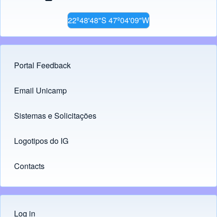
22º48'48"S 47º04'09"W
Portal Feedback
Footer menu
Email Unicamp
(opens in new tab)
Links
Sistemas e Solicitações
(opens in new tab)
Logotipos do IG
(opens in new tab)
Contacts
Log in