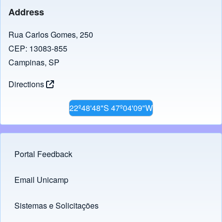
b
d
Address
o
o
o
n
Rua Carlos Gomes, 250
CEP: 13083-855
k
Campinas, SP
Directions
22º48'48"S 47º04'09"W
Portal Feedback
Footer menu
Email Unicamp
(opens in new tab)
Links
Sistemas e Solicitações
(opens in new tab)