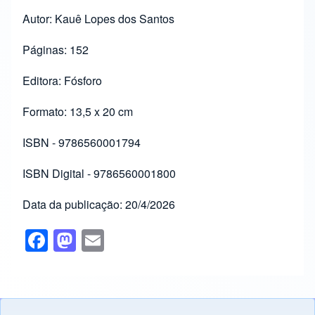
Autor: Kauê Lopes dos Santos
Páginas: 152
Editora: Fósforo
Formato: 13,5 x 20 cm
ISBN - 9786560001794
ISBN Digital - 9786560001800
Data da publicação: 20/4/2026
F
M
E
a
a
m
c
st
ail
e
o