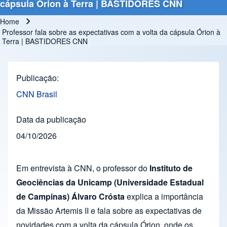
cápsula Órion à Terra | BASTIDORES CNN
Home
Breadcrumb
Professor fala sobre as expectativas com a volta da cápsula Órion à
Terra | BASTIDORES CNN
Publicação
CNN Brasil
Data da publicação
04/10/2026
Em entrevista à CNN, o professor do
Instituto de
Geociências da Unicamp (Universidade Estadual
de Campinas) Álvaro Crósta
explica a importância
da Missão Artemis II e fala sobre as expectativas de
novidades com a volta da cápsula Órion, onde os