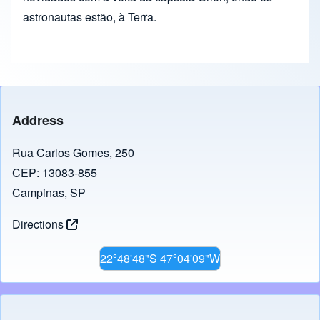
astronautas estão, à Terra.
Address
Rua Carlos Gomes, 250
CEP: 13083-855
Campinas, SP
Directions
22º48'48"S 47º04'09"W