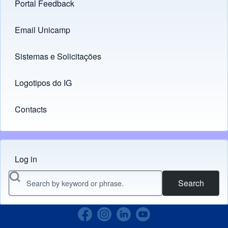
Portal Feedback
Footer menu
Email Unicamp
(opens in new tab)
Links
Sistemas e Solicitações
(opens in new tab)
Logotipos do IG
(opens in new tab)
Contacts
Log in
Menu do usuário
Search