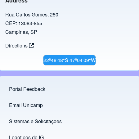
Address
Rua Carlos Gomes, 250
CEP: 13083-855
Campinas, SP
Directions
22º48'48"S 47º04'09"W
Portal Feedback
Footer menu
Email Unicamp
(opens in new tab)
Links
Sistemas e Solicitações
(opens in new tab)
Logotipos do IG
(opens in new tab)