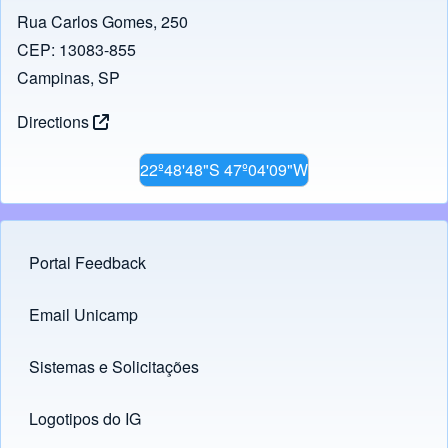
Rua Carlos Gomes, 250
CEP: 13083-855
Campinas, SP
Directions
22º48'48"S 47º04'09"W
Portal Feedback
Footer menu
Email Unicamp
(opens in new tab)
Links
Sistemas e Solicitações
(opens in new tab)
Logotipos do IG
(opens in new tab)