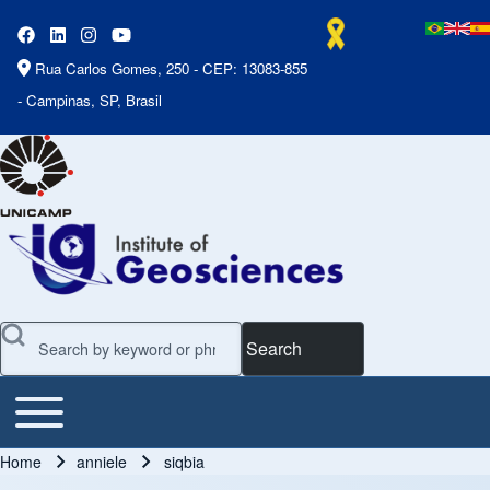
Rua Carlos Gomes, 250 - CEP: 13083-855
- Campinas, SP, Brasil
Search
Toggle main menu
Main Menu
Home
anniele
siqbia
Breadcrumb