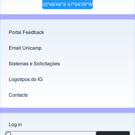
22º48'48"S 47º04'09"W
Portal Feedback
Footer menu
Email Unicamp
(opens in new tab)
Links
Sistemas e Solicitações
(opens in new tab)
Logotipos do IG
(opens in new tab)
Contacts
Log in
Menu do usuário