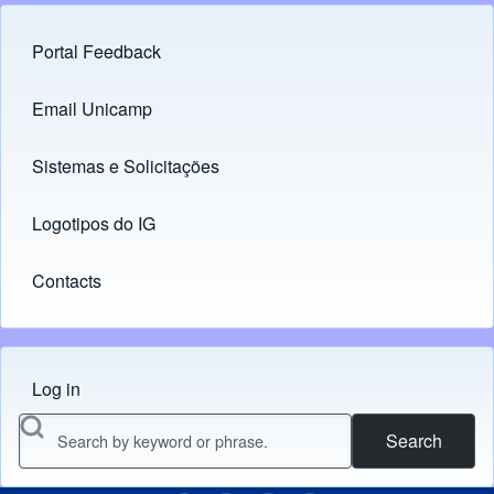
Portal Feedback
Footer menu
Email Unicamp
(opens in new tab)
Links
Sistemas e Solicitações
(opens in new tab)
Logotipos do IG
(opens in new tab)
Contacts
Log in
Menu do usuário
Search