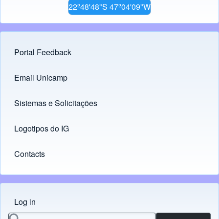
22º48'48"S 47º04'09"W
Portal Feedback
Footer menu
Email Unicamp
(opens in new tab)
Links
Sistemas e Solicitações
(opens in new tab)
Logotipos do IG
(opens in new tab)
Contacts
Log in
Menu do usuário