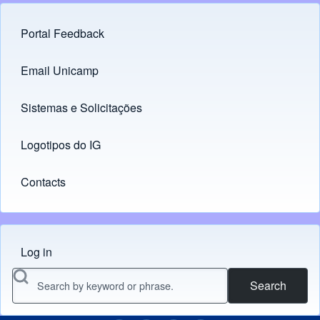
Portal Feedback
Footer menu
Email Unicamp
(opens in new tab)
Links
Sistemas e Solicitações
(opens in new tab)
Logotipos do IG
(opens in new tab)
Contacts
Log in
Menu do usuário
Search