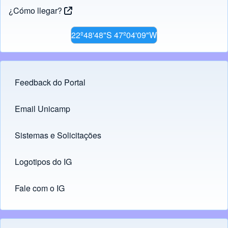
¿Cómo llegar?
22º48'48"S 47º04'09"W
Feedback do Portal
Footer menu
Email Unicamp
(opens in new tab)
Links
Sistemas e Solicitações
(opens in new tab)
Logotipos do IG
(opens in new tab)
Fale com o IG