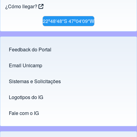
¿Cómo llegar?
22º48'48"S 47º04'09"W
Feedback do Portal
Footer menu
Email Unicamp
(opens in new tab)
Links
Sistemas e Solicitações
(opens in new tab)
Logotipos do IG
(opens in new tab)
Fale com o IG