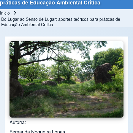
práticas de Educação Ambiental Crítica
Inicio
Ruta de navegación
Do Lugar ao Senso de Lugar: aportes teóricos para práticas de
Educação Ambiental Crítica
Autoria
Fernanda Nogueira Lopes