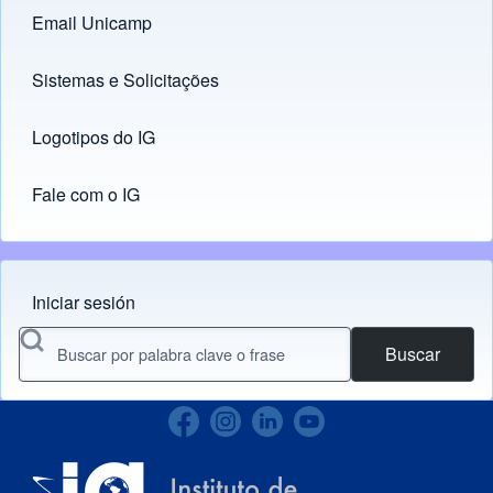
Email Unicamp
(opens in new tab)
Links
Sistemas e Solicitações
(opens in new tab)
Logotipos do IG
(opens in new tab)
Fale com o IG
Iniciar sesión
Menu do usuário
Buscar