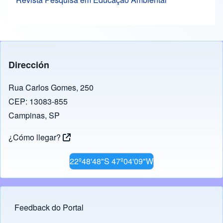
Dirección
Rua Carlos Gomes, 250
CEP: 13083-855
Campinas, SP
¿Cómo llegar?
22º48'48"S 47º04'09"W
Feedback do Portal
Footer menu