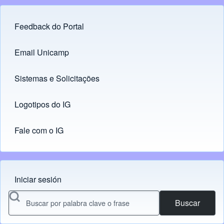
Feedback do Portal
Footer menu
Email Unicamp
(opens in new tab)
Links
Sistemas e Solicitações
(opens in new tab)
Logotipos do IG
(opens in new tab)
Fale com o IG
Iniciar sesión
Menu do usuário
Buscar