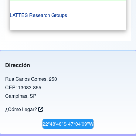
LATTES Research Groups
Dirección
Rua Carlos Gomes, 250
CEP: 13083-855
Campinas, SP
¿Cómo llegar?
22º48'48"S 47º04'09"W