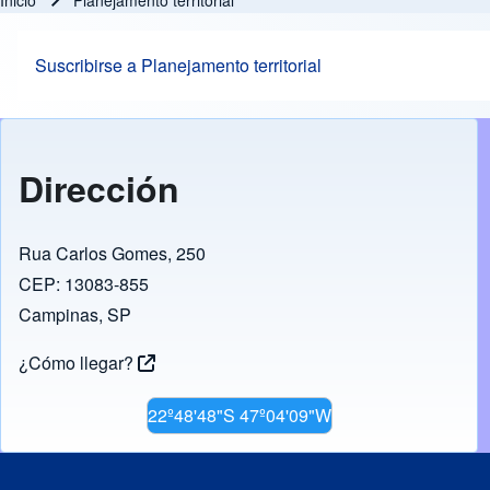
Inicio
Planejamento territorial
Ruta de navegación
Suscribirse a Planejamento territorial
Dirección
Rua Carlos Gomes, 250
CEP: 13083-855
Campinas, SP
¿Cómo llegar?
22º48'48"S 47º04'09"W