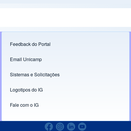
Feedback do Portal
Footer menu
Email Unicamp
(opens in new tab)
Links
Sistemas e Solicitações
(opens in new tab)
Logotipos do IG
(opens in new tab)
Fale com o IG