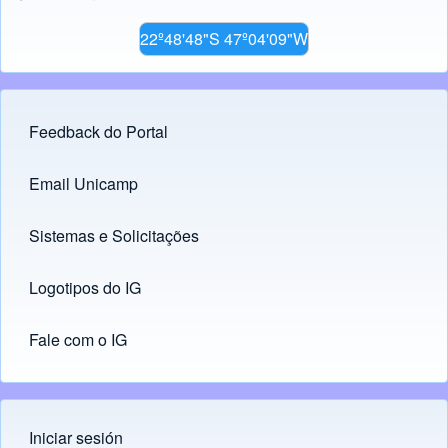
22º48'48"S 47º04'09"W
Feedback do Portal
Footer menu
Email Unicamp
(opens in new tab)
Links
Sistemas e Solicitações
(opens in new tab)
Logotipos do IG
(opens in new tab)
Fale com o IG
Iniciar sesión
Menu do usuário