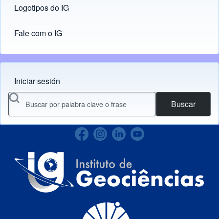
Logotipos do IG
(opens in new tab)
Fale com o IG
Iniciar sesión
Menu do usuário
Buscar