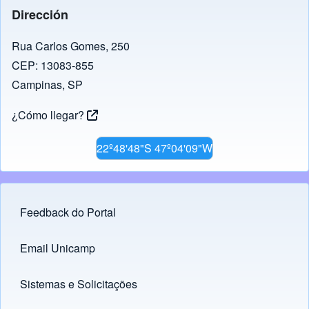
Dirección
Rua Carlos Gomes, 250
CEP: 13083-855
Campinas, SP
¿Cómo llegar?
22º48'48"S 47º04'09"W
Feedback do Portal
Footer menu
Email Unicamp
(opens in new tab)
Links
Sistemas e Solicitações
(opens in new tab)