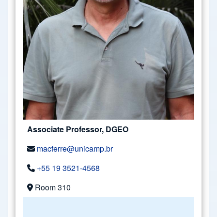
Associate Professor, DGEO
macferre@unicamp.br
+55 19 3521-4568
Room 310