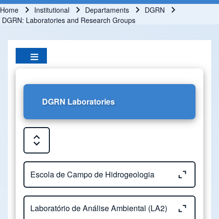
Home
Institutional
Departaments
DGRN
Breadcrumb
DGRN: Laboratories and Research Groups
DGRN Laboratories
Expand or Collapse all sections
Close or Open tab vvja-pane-98192208-1-pane
Escola de Campo de Hidrogeologia
Close or Open tab vvja-pane-98192208-2-pane
Laboratório de Análise Ambiental (LA2)
Escola de Campo de Hidrogeologia