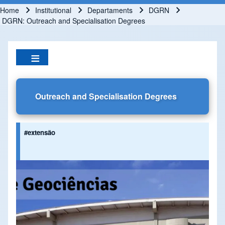
Home
Institutional
Departaments
DGRN
Breadcrumb
DGRN: Outreach and Specialisation Degrees
Outreach and Specialisation Degrees
#extensão