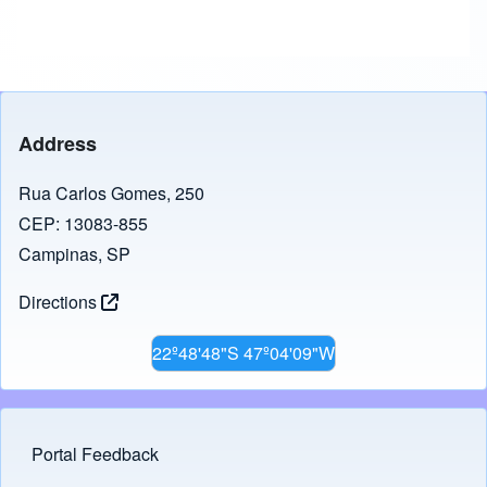
Address
Rua Carlos Gomes, 250
CEP: 13083-855
Campinas, SP
Directions
22º48'48"S 47º04'09"W
Portal Feedback
Footer menu