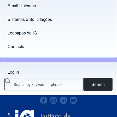
Email Unicamp
(opens in new tab)
Links
Sistemas e Solicitações
(opens in new tab)
Logotipos do IG
(opens in new tab)
Contacts
Log in
Menu do usuário
Search