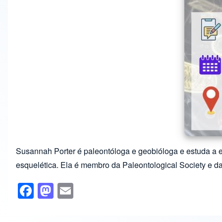
Susannah Porter é paleontóloga e geobióloga e estuda a evo
esquelética. Ela é membro da Paleontological Society e d
F
M
E
a
a
m
c
st
ail