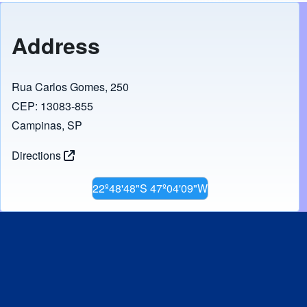
e
o
b
d
Address
o
o
o
n
Rua Carlos Gomes, 250
k
CEP: 13083-855
Campinas, SP
Directions
22º48'48"S 47º04'09"W