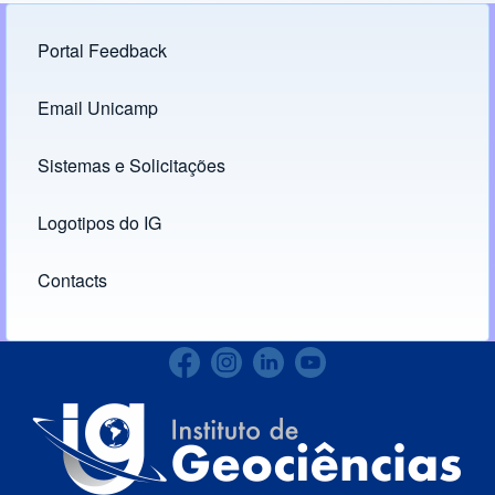
Portal Feedback
Footer menu
Email Unicamp
(opens in new tab)
Links
Sistemas e Solicitações
(opens in new tab)
Logotipos do IG
(opens in new tab)
Contacts