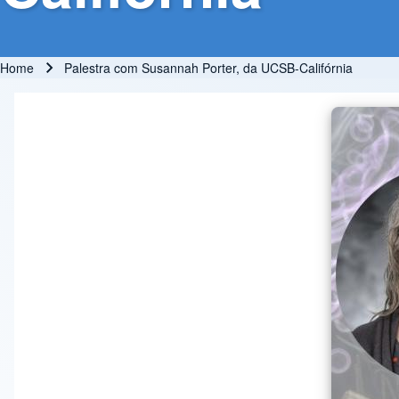
Home
Palestra com Susannah Porter, da UCSB-Califórnia
Breadcrumb