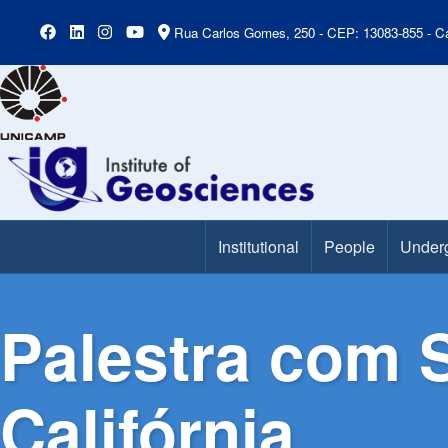
Rua Carlos Gomes, 250 - CEP: 13083-855 - Ca
Institutional
People
Under
Main Menu
Palestra com 
Califórnia