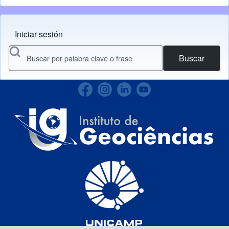
Iniciar sesión
Menu do usuário
Buscar