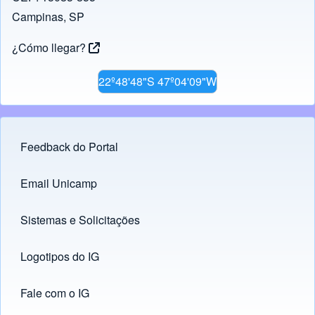
k
Campinas, SP
¿Cómo llegar?
22º48'48"S 47º04'09"W
Feedback do Portal
Footer menu
Email Unicamp
(opens in new tab)
Links
Sistemas e Solicitações
(opens in new tab)
Logotipos do IG
(opens in new tab)
Fale com o IG