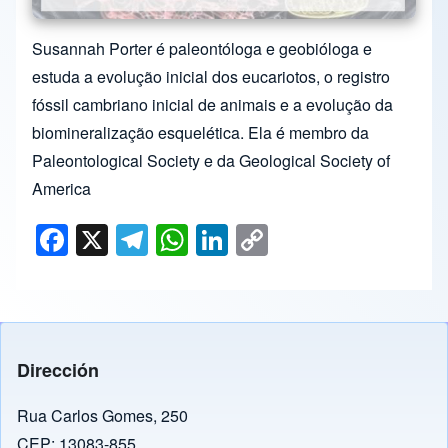
Susannah Porter é paleontóloga e geobióloga e
estuda a evolução inicial dos eucariotos, o registro
fóssil cambriano inicial de animais e a evolução da
biomineralização esquelética. Ela é membro da
Paleontological Society e da Geological Society of
America
F
X
T
W
Li
C
a
el
h
n
o
c
e
at
k
p
e
gr
s
e
y
b
a
A
dI
Li
Dirección
o
m
p
n
n
o
p
k
Rua Carlos Gomes, 250
CEP: 13083-855