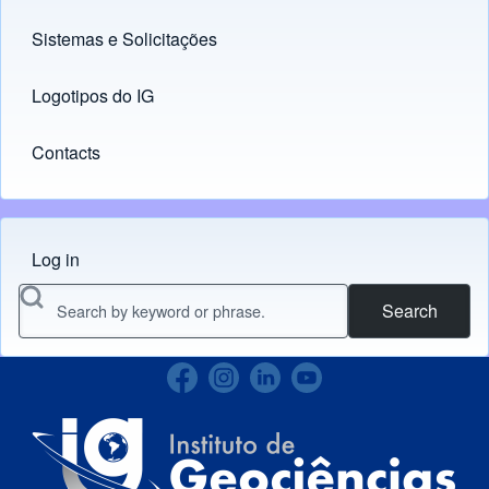
Sistemas e Solicitações
(opens in new tab)
Logotipos do IG
(opens in new tab)
Contacts
Log in
Menu do usuário
Search