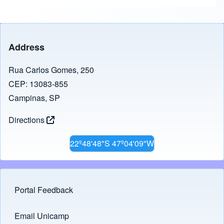
c
st
ail
e
o
b
d
Address
o
o
o
n
Rua Carlos Gomes, 250
CEP: 13083-855
k
Campinas, SP
Directions
22º48'48"S 47º04'09"W
Portal Feedback
Footer menu
Email Unicamp
(opens in new tab)
Links