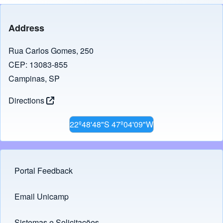
Address
Rua Carlos Gomes, 250
CEP: 13083-855
Campinas, SP
Directions
22º48'48"S 47º04'09"W
Portal Feedback
Footer menu
Email Unicamp
(opens in new tab)
Links
Sistemas e Solicitações
(opens in new tab)