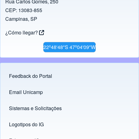
Rua Carlos Gomes, 250
CEP: 13083-855
Campinas, SP
¿Cómo llegar?
22º48'48"S 47º04'09"W
Feedback do Portal
Footer menu
Email Unicamp
(opens in new tab)
Links
Sistemas e Solicitações
(opens in new tab)
Logotipos do IG
(opens in new tab)