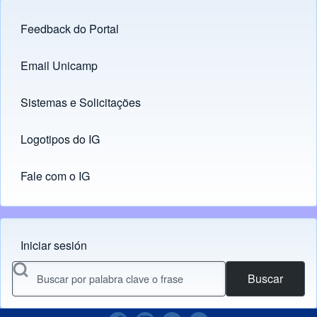
Feedback do Portal
Footer menu
Email Unicamp
(opens in new tab)
Links
Sistemas e Solicitações
(opens in new tab)
Logotipos do IG
(opens in new tab)
Fale com o IG
Iniciar sesión
Menu do usuário
Buscar