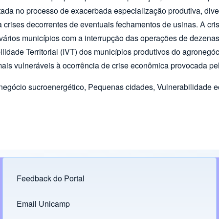
pautada no processo de exacerbada especialização produtiva, di
 crises decorrentes de eventuais fechamentos de usinas. A cris
rios municípios com a interrupção das operações de dezenas d
ilidade Territorial (IVT) dos municípios produtivos do agroneg
 mais vulneráveis à ocorrência de crise econômica provocada p
onegócio sucroenergético, Pequenas cidades, Vulnerabilidade ec
Feedback do Portal
Footer menu
Email Unicamp
(opens in new tab)
Links