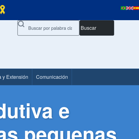
Buscar
a y Extensión
Comunicación
dutiva e
das pequenas