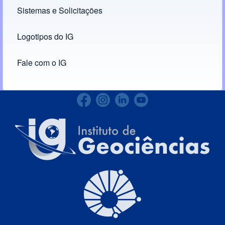
Sistemas e Solicitações
(opens in new tab)
Logotipos do IG
(opens in new tab)
Fale com o IG