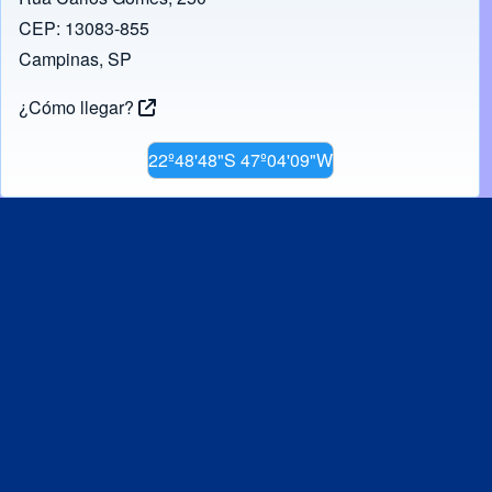
CEP: 13083-855
Campinas, SP
¿Cómo llegar?
22º48'48"S 47º04'09"W