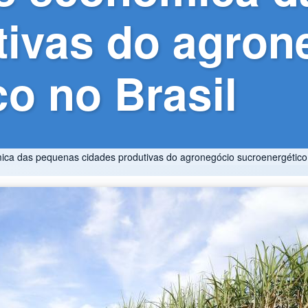
tivas do agron
o no Brasil
nômica das pequenas cidades produtivas do agronegócio sucroenergético 