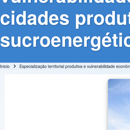
cidades produ
sucroenergétic
Inicio
Especialização territorial produtiva e vulnerabilidade eco
Ruta de navegación