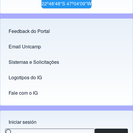
22º48'48"S 47º04'09"W
Feedback do Portal
Footer menu
Email Unicamp
(opens in new tab)
Links
Sistemas e Solicitações
(opens in new tab)
Logotipos do IG
(opens in new tab)
Fale com o IG
Iniciar sesión
Menu do usuário