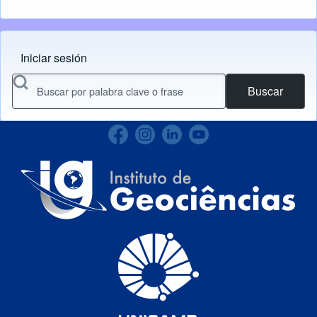
Iniciar sesión
Menu do usuário
Buscar