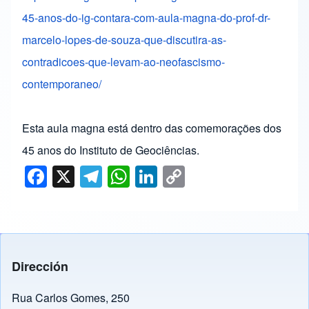
45-anos-
do-ig-contara-com-aula-magna-
do-prof-dr-
marcelo-lopes-de-
souza-que-discutira-as-
contradicoes-que-levam-ao-
neofascismo-
contemporaneo/
Esta aula magna está dentro das comemorações dos
45 anos do Instituto de Geociências.
F
X
T
W
Li
C
a
el
h
n
o
c
e
at
k
p
e
gr
s
e
y
b
a
A
dI
Li
Dirección
o
m
p
n
n
o
p
k
Rua Carlos Gomes, 250