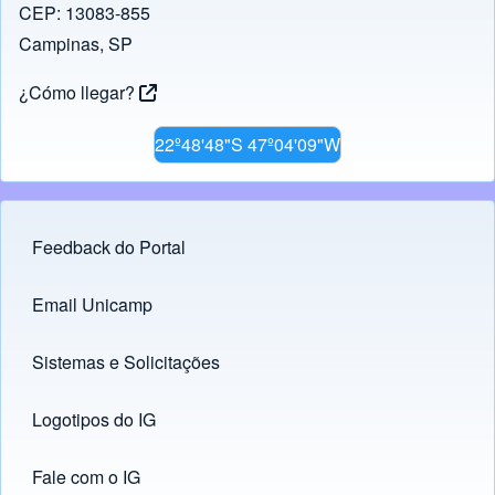
CEP: 13083-855
k
Campinas, SP
¿Cómo llegar?
22º48'48"S 47º04'09"W
Feedback do Portal
Footer menu
Email Unicamp
(opens in new tab)
Links
Sistemas e Solicitações
(opens in new tab)
Logotipos do IG
(opens in new tab)
Fale com o IG