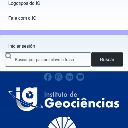
Logotipos do IG
(opens in new tab)
Fale com o IG
Iniciar sesión
Menu do usuário
Buscar