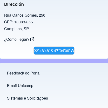
Dirección
Rua Carlos Gomes, 250
CEP: 13083-855
Campinas, SP
¿Cómo llegar?
22º48'48"S 47º04'09"W
Feedback do Portal
Footer menu
Email Unicamp
(opens in new tab)
Links
Sistemas e Solicitações
(opens in new tab)