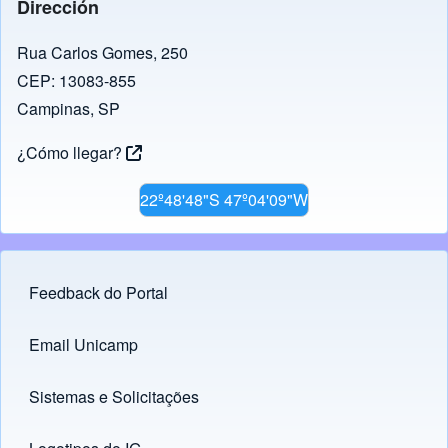
Dirección
Rua Carlos Gomes, 250
CEP: 13083-855
Campinas, SP
¿Cómo llegar?
22º48'48"S 47º04'09"W
Feedback do Portal
Footer menu
Email Unicamp
(opens in new tab)
Links
Sistemas e Solicitações
(opens in new tab)