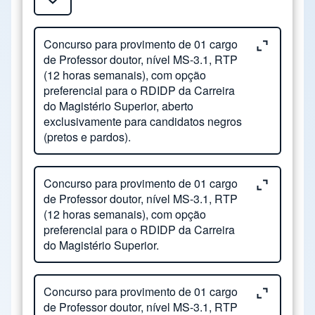
Close or Open tab vvja-pane-10542752-1-pane
Concurso para provimento de 01 cargo
de Professor doutor, nível MS-3.1, RTP
(12 horas semanais), com opção
preferencial para o RDIDP da Carreira
do Magistério Superior, aberto
exclusivamente para candidatos negros
(pretos e pardos).
Close or Open tab vvja-pane-10542752-2-pane
Nº. Processo: Concurso público para
Concurso para provimento de 01 cargo
de Professor doutor, nível MS-3.1, RTP
Professor Doutor na Área de Geologia,
(12 horas semanais), com opção
nas disciplinas GN111, GE511 e GE708,
preferencial para o RDIDP da Carreira
aberto exclusivamente para candidatos
do Magistério Superior.
negros (pretos e pardos).
Close or Open tab vvja-pane-10542752-3-pane
Nº. Processo: 22-P-47468/2025 - Edital de
Concurso para provimento de 01 cargo
Status:
Previsto
de Professor doutor, nível MS-3.1, RTP
Abertura das Inscrições