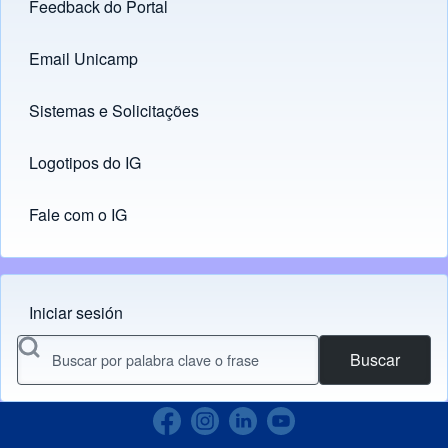
Feedback do Portal
Footer menu
Email Unicamp
(opens in new tab)
Links
Sistemas e Solicitações
(opens in new tab)
Logotipos do IG
(opens in new tab)
Fale com o IG
Iniciar sesión
Menu do usuário
Buscar