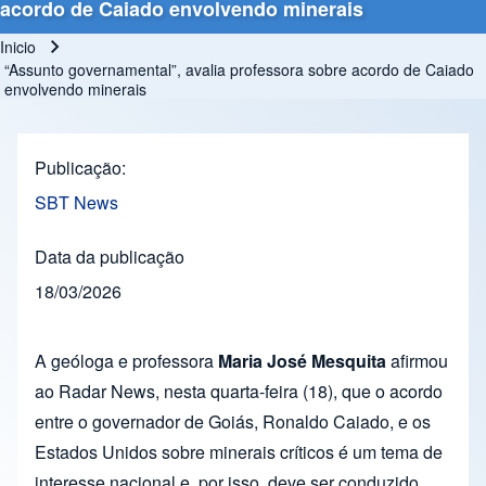
acordo de Caiado envolvendo minerais
Inicio
Ruta de navegación
“Assunto governamental”, avalia professora sobre acordo de Caiado
envolvendo minerais
Publicação
SBT News
Data da publicação
18/03/2026
A geóloga e professora
Maria José Mesquita
afirmou
ao Radar News, nesta quarta-feira (18), que o acordo
entre o governador de Goiás, Ronaldo Caiado, e os
Estados Unidos sobre minerais críticos é um tema de
interesse nacional e, por isso, deve ser conduzido