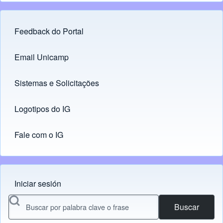
Feedback do Portal
Footer menu
Email Unicamp
(opens in new tab)
Links
Sistemas e Solicitações
(opens in new tab)
Logotipos do IG
(opens in new tab)
Fale com o IG
Iniciar sesión
Menu do usuário
Buscar