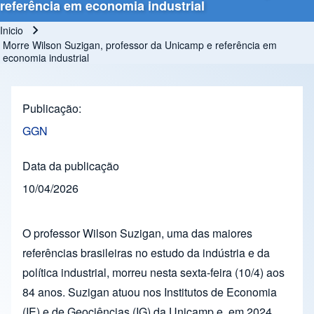
referência em economia industrial
Inicio
Ruta de navegación
Morre Wilson Suzigan, professor da Unicamp e referência em
economia industrial
Publicação
GGN
Data da publicação
10/04/2026
O professor Wilson Suzigan, uma das maiores
referências brasileiras no estudo da indústria e da
política industrial, morreu nesta sexta-feira (10/4) aos
84 anos. Suzigan atuou nos Institutos de Economia
(IE) e de Geociências (IG) da Unicamp e, em 2024,