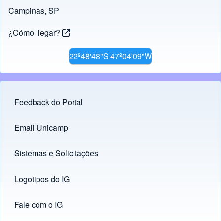
Campinas, SP
¿Cómo llegar?
22º48'48"S 47º04'09"W
Feedback do Portal
Footer menu
Email Unicamp
(opens in new tab)
Links
Sistemas e Solicitações
(opens in new tab)
Logotipos do IG
(opens in new tab)
Fale com o IG