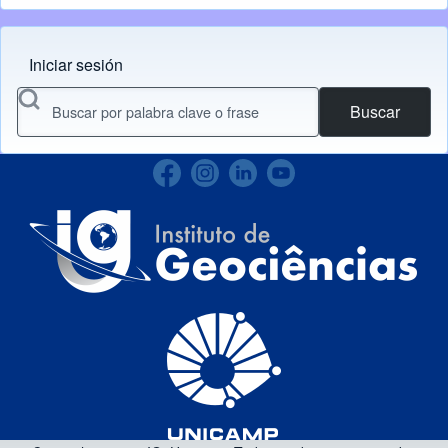
Iniciar sesión
Menu do usuário
Buscar