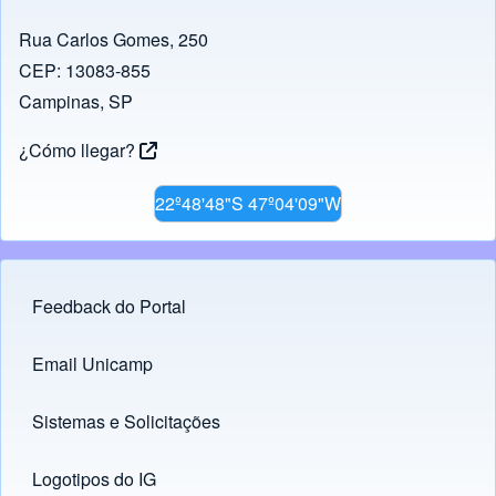
Rua Carlos Gomes, 250
CEP: 13083-855
Campinas, SP
¿Cómo llegar?
22º48'48"S 47º04'09"W
Feedback do Portal
Footer menu
Email Unicamp
(opens in new tab)
Links
Sistemas e Solicitações
(opens in new tab)
Logotipos do IG
(opens in new tab)