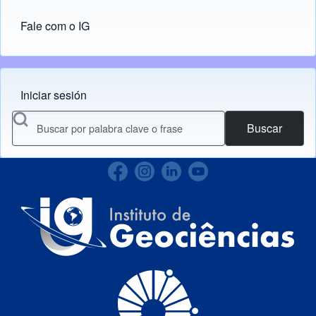
Fale com o IG
Iniciar sesión
Menu do usuário
Buscar