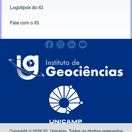
Logotipos do IG
(opens in new tab)
Fale com o IG
Copyright © 2026 IG, Unicamp. Todos os direitos reservados