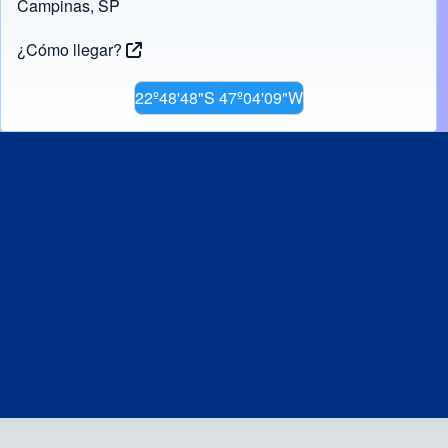
Campinas, SP
¿Cómo llegar?
22º48'48"S 47º04'09"W