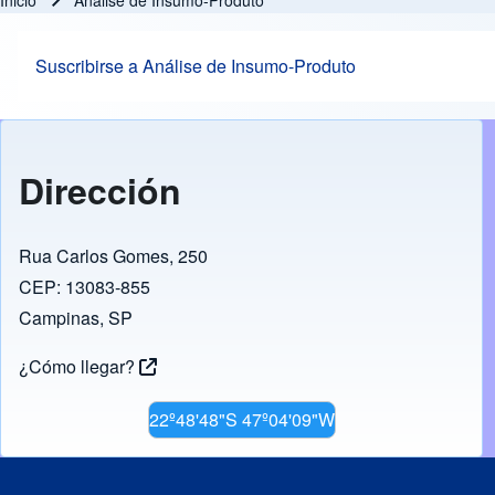
Inicio
Análise de Insumo-Produto
Ruta de navegación
Suscribirse a Análise de Insumo-Produto
Dirección
Rua Carlos Gomes, 250
CEP: 13083-855
Campinas, SP
¿Cómo llegar?
22º48'48"S 47º04'09"W