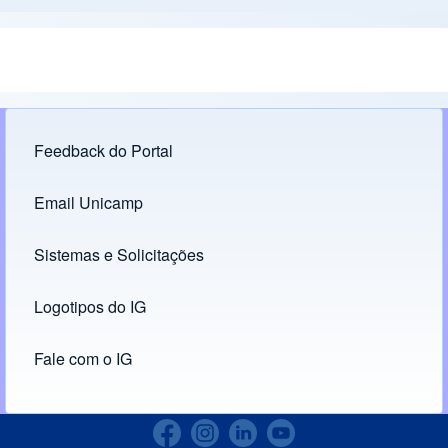
Feedback do Portal
Footer menu
Email Unicamp
(opens in new tab)
Links
Sistemas e Solicitações
(opens in new tab)
Logotipos do IG
(opens in new tab)
Fale com o IG