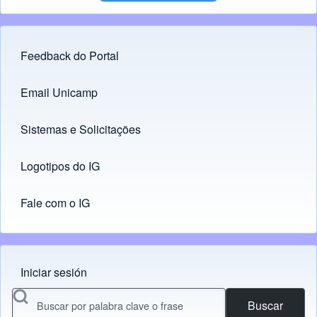
Feedback do Portal
Footer menu
Email Unicamp
(opens in new tab)
Links
Sistemas e Solicitações
(opens in new tab)
Logotipos do IG
(opens in new tab)
Fale com o IG
Iniciar sesión
Menu do usuário
Buscar