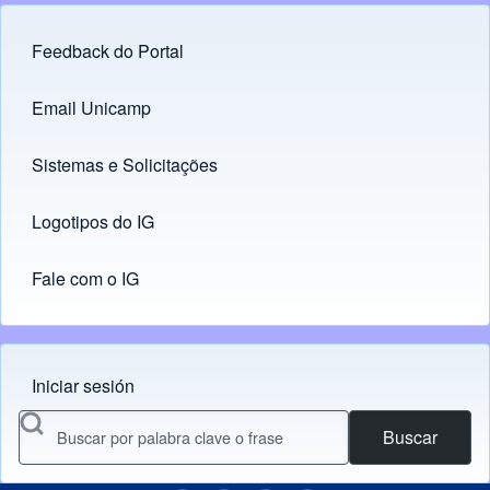
Feedback do Portal
Footer menu
Email Unicamp
(opens in new tab)
Links
Sistemas e Solicitações
(opens in new tab)
Logotipos do IG
(opens in new tab)
Fale com o IG
Iniciar sesión
Menu do usuário
Buscar