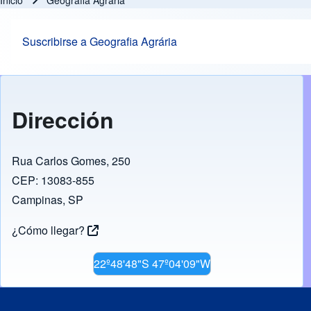
Inicio
Geografia Agrária
Ruta de navegación
Suscribirse a Geografia Agrária
Dirección
Rua Carlos Gomes, 250
CEP: 13083-855
Campinas, SP
¿Cómo llegar?
22º48'48"S 47º04'09"W