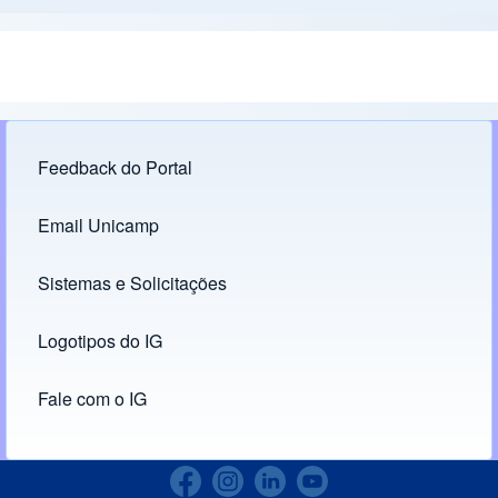
Feedback do Portal
Footer menu
Email Unicamp
(opens in new tab)
Links
Sistemas e Solicitações
(opens in new tab)
Logotipos do IG
(opens in new tab)
Fale com o IG