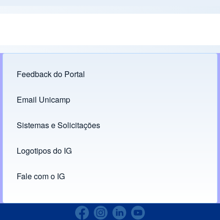
Feedback do Portal
Footer menu
Email Unicamp
(opens in new tab)
Links
Sistemas e Solicitações
(opens in new tab)
Logotipos do IG
(opens in new tab)
Fale com o IG