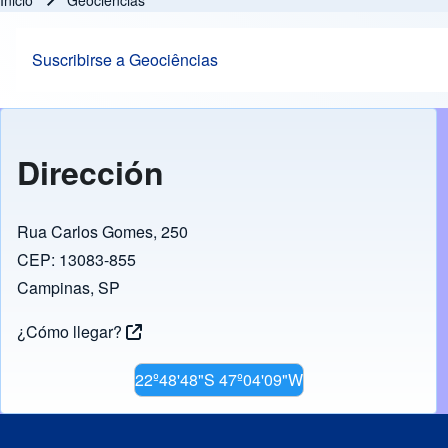
Inicio
Geociências
Ruta de navegación
Suscribirse a Geociências
Dirección
Rua Carlos Gomes, 250
CEP: 13083-855
Campinas, SP
¿Cómo llegar?
22º48'48"S 47º04'09"W