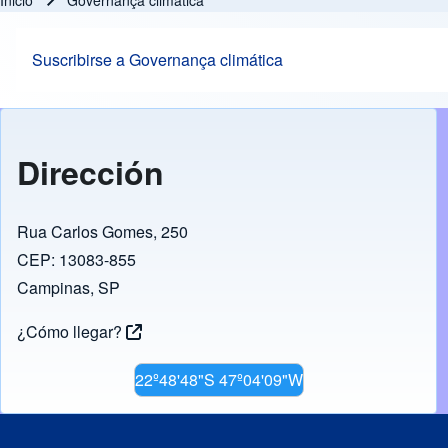
Inicio
Governança climática
Ruta de navegación
Suscribirse a Governança climática
Dirección
Rua Carlos Gomes, 250
CEP: 13083-855
Campinas, SP
¿Cómo llegar?
22º48'48"S 47º04'09"W