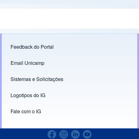
Feedback do Portal
Footer menu
Email Unicamp
(opens in new tab)
Links
Sistemas e Solicitações
(opens in new tab)
Logotipos do IG
(opens in new tab)
Fale com o IG