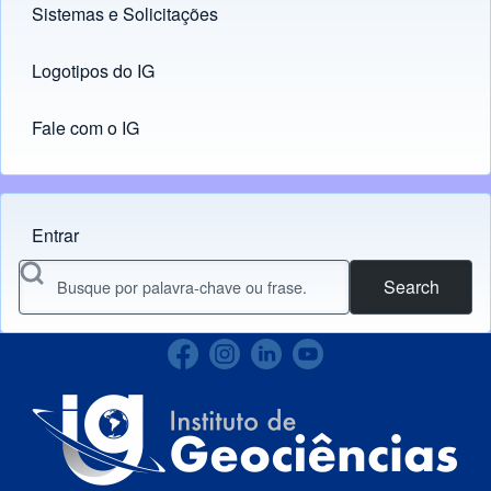
Sistemas e Solicitações
(opens in new tab)
Logotipos do IG
(opens in new tab)
Fale com o IG
Entrar
Menu do usuário
Search