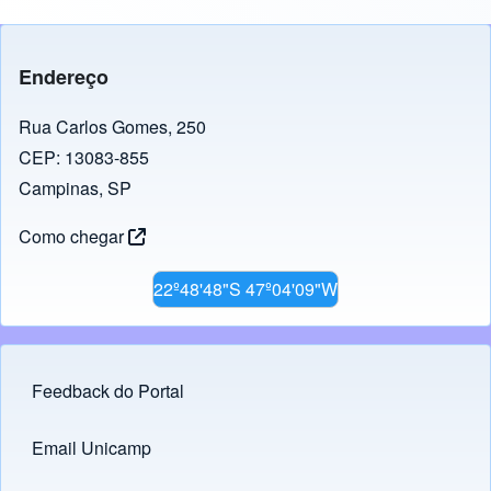
Endereço
Rua Carlos Gomes, 250
CEP: 13083-855
Campinas, SP
Como chegar
22º48'48"S 47º04'09"W
Feedback do Portal
Footer menu
Email Unicamp
(opens in new tab)
Links