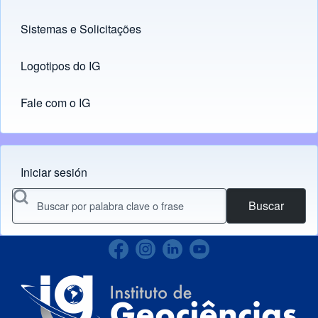
Sistemas e Solicitações
(opens in new tab)
Logotipos do IG
(opens in new tab)
Fale com o IG
Iniciar sesión
Menu do usuário
Buscar