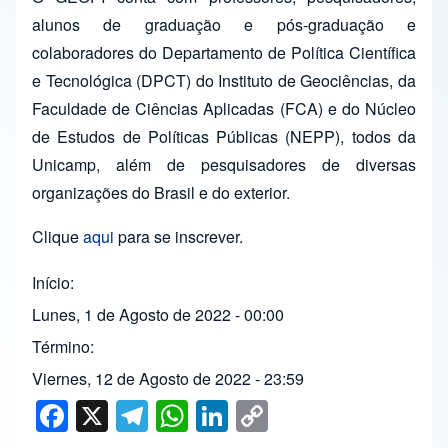
alunos de graduação e pós-graduação e
colaboradores do Departamento de Política Científica
e Tecnológica (DPCT) do Instituto de Geociências, da
Faculdade de Ciências Aplicadas (FCA) e do Núcleo
de Estudos de Políticas Públicas (NEPP), todos da
Unicamp, além de pesquisadores de diversas
organizações do Brasil e do exterior.
Clique
aqui
para se inscrever.
Início
Lunes, 1 de Agosto de 2022 - 00:00
Término
Viernes, 12 de Agosto de 2022 - 23:59
F
X
T
W
Li
C
a
el
h
n
o